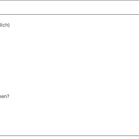
lich)
men?